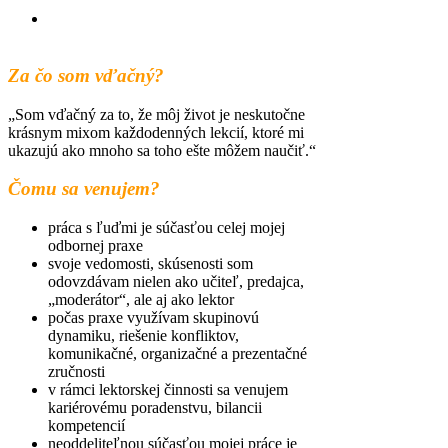
Naratívne, interaktívne, zážitkové
formy a metódy práce
Za čo som vďačný?
„Som vďačný za to, že môj život je neskutočne
krásnym mixom každodenných lekcií, ktoré mi
ukazujú ako mnoho sa toho ešte môžem naučiť.“
Čomu sa venujem?
práca s ľuďmi je súčasťou celej mojej
odbornej praxe
svoje vedomosti, skúsenosti som
odovzdávam nielen ako učiteľ, predajca,
„moderátor“, ale aj ako lektor
počas praxe využívam skupinovú
dynamiku, riešenie konfliktov,
komunikačné, organizačné a prezentačné
zručnosti
v rámci lektorskej činnosti sa venujem
kariérovému poradenstvu, bilancii
kompetencií
neoddeliteľnou súčasťou mojej práce je