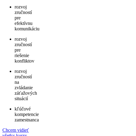
rozvoj
zručností
pre
efektívnu
komunikáciu
rozvoj
zručností
pre
riešenie
konfliktov
rozvoj
zručností
na
zvládanie
záťažových
situácií
kľúčové
kompetencie
zamestnanca
Chcem vidieť
všetky kurzy