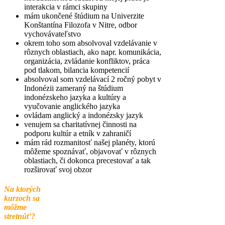
interakcia v rámci skupiny
mám ukončené štúdium na Univerzite
Konštantína Filozofa v Nitre, odbor
vychovávateľstvo
okrem toho som absolvoval vzdelávanie v
rôznych oblastiach, ako napr. komunikácia,
organizácia, zvládanie konfliktov, práca
pod tlakom, bilancia kompetencií
absolvoval som vzdelávací 2 ročný pobyt v
Indonézii zameraný na štúdium
indonézskeho jazyka a kultúry a
vyučovanie anglického jazyka
ovládam anglický a indonézsky jazyk
venujem sa charitatívnej činnosti na
podporu kultúr a etník v zahraničí
mám rád rozmanitosť našej planéty, ktorú
môžeme spoznávať, objavovať v rôznych
oblastiach, či dokonca precestovať a tak
rozširovať svoj obzor
Na ktorých
kurzoch sa
môžme
stretnúť?