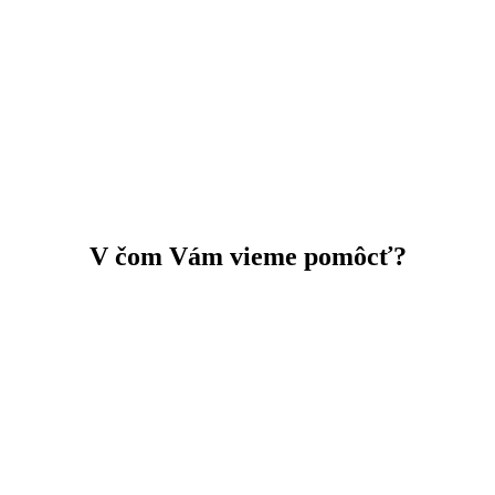
V čom Vám vieme pomôcť?
KOMPLEXNÉ
KARIÉROVÉ PORADENSTVO
Ako si vybrať školu?
Chcete rozvíjať svoju kariéru?
Prepúšťajú! Čo teraz?