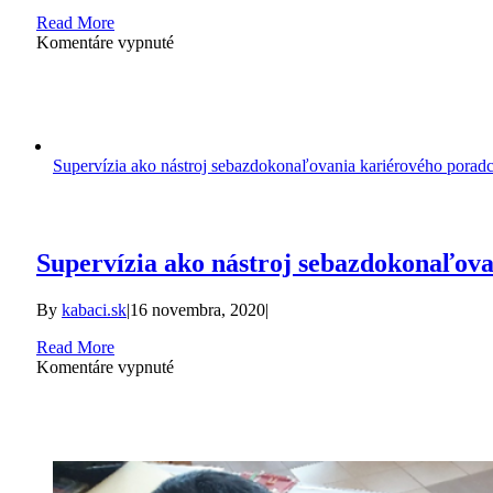
Read More
na
Komentáre vypnuté
Interview
s
Marcom
Siegristom
Supervízia ako nástroj sebazdokonaľovania kariérového porad
Supervízia ako nástroj sebazdokonaľov
By
kabaci.sk
|
16 novembra, 2020
|
Read More
na
Komentáre vypnuté
Supervízia
ako
nástroj
sebazdokonaľovania
kariérového
poradcu