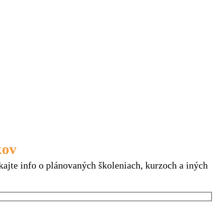
kov
našich kurzov
kajte info o plánovaných školeniach, kurzoch a iných