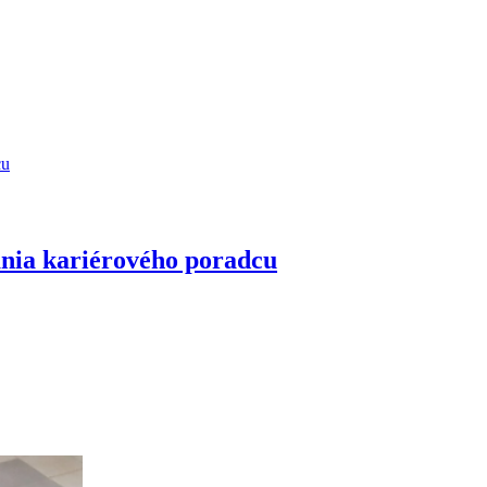
cu
ania kariérového poradcu