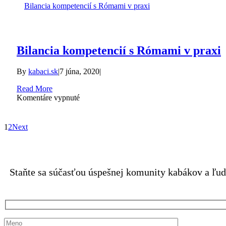
Bilancia kompetencií s Rómami v praxi
Bilancia kompetencií s Rómami v praxi
By
kabaci.sk
|
7 júna, 2020
|
Read More
na
Komentáre vypnuté
Bilancia
kompetencií
s
1
2
Next
Rómami
v
Pridajte sa k sk
praxi
Staňte sa súčasťou úspešnej komunity kabákov a ľudí