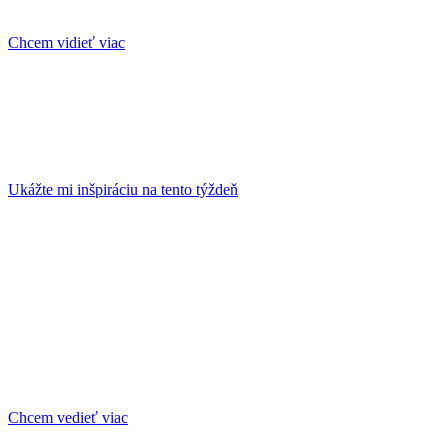
prípravy. Inovačné vzdelávanie.
Chcem vidieť viac
HĽADÁTE INŠPIRÁCIU?
Pozrite si príbehy ľudí ako ste vy, ktorí sa inšpirovali a našli
riešenie, ako aj inšpiratívne videá, články a rozhovory s
odborníkmi
Ukážte mi inšpiráciu na tento týždeň
Chcem vedieť viac