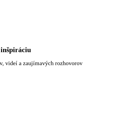
Radi inšpirujete iných?
Viete počúvať?
Radi objavujete nové riešenia?
inšpiráciu
ov, videí a zaujímavých rozhovorov