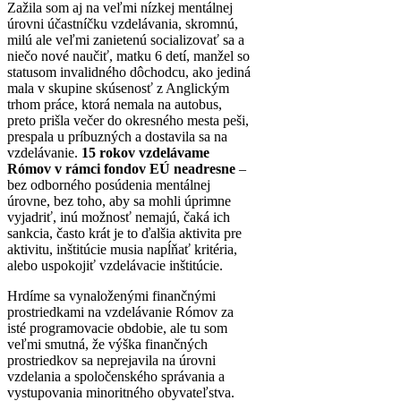
Zažila som aj na veľmi nízkej mentálnej
úrovni účastníčku vzdelávania, skromnú,
milú ale veľmi zanietenú socializovať sa a
niečo nové naučiť, matku 6 detí, manžel so
statusom invalidného dôchodcu, ako jediná
mala v skupine skúsenosť z Anglickým
trhom práce, ktorá nemala na autobus,
preto prišla večer do okresného mesta peši,
prespala u príbuzných a dostavila sa na
vzdelávanie.
15 rokov vzdelávame
Rómov v rámci fondov EÚ neadresne
–
bez odborného posúdenia mentálnej
úrovne, bez toho, aby sa mohli úprimne
vyjadriť, inú možnosť nemajú, čaká ich
sankcia, často krát je to ďalšia aktivita pre
aktivitu, inštitúcie musia napĺňať kritéria,
alebo uspokojiť vzdelávacie inštitúcie.
Hrdíme sa vynaloženými finančnými
prostriedkami na vzdelávanie Rómov za
isté programovacie obdobie, ale tu som
veľmi smutná, že výška finančných
prostriedkov sa neprejavila na úrovni
vzdelania a spoločenského správania a
vystupovania minoritného obyvateľstva.