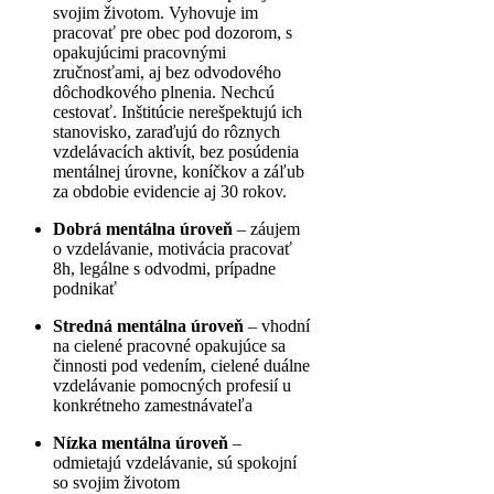
svojim životom. Vyhovuje im
pracovať pre obec pod dozorom, s
opakujúcimi pracovnými
zručnosťami, aj bez odvodového
dôchodkového plnenia. Nechcú
cestovať. Inštitúcie nerešpektujú ich
stanovisko, zaraďujú do rôznych
vzdelávacích aktivít, bez posúdenia
mentálnej úrovne, koníčkov a záľub
za obdobie evidencie aj 30 rokov.
Dobrá mentálna úroveň
– záujem
o vzdelávanie, motivácia pracovať
8h, legálne s odvodmi, prípadne
podnikať
Stredná mentálna úroveň
– vhodní
na cielené pracovné opakujúce sa
činnosti pod vedením, cielené duálne
vzdelávanie pomocných profesií u
konkrétneho zamestnávateľa
Nízka mentálna úroveň
–
odmietajú vzdelávanie, sú spokojní
so svojim životom