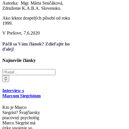
Autorka: Mgr. Mária Senčáková,
Združenie K.A.B.A. Slovensko.
Ako lektor dospelých pôsobí od roku
1999.
V Prešove, 7.6.2020
Páčil sa Vám článok? Zdieľajte ho
ďalej!
Najnovšie články
Hľadať:
Interview s
Marcom Siegristom
Kto je Marco
Siegrist? Švajčiarsky
pracovný psychológ
Marco Siegrist má
úzke spojenie so