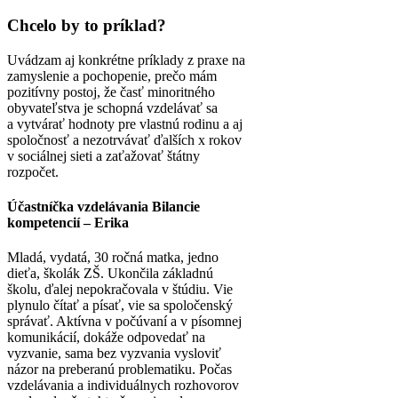
Chcelo by to príklad?
Uvádzam aj konkrétne príklady z praxe na
zamyslenie a pochopenie, prečo mám
pozitívny postoj, že časť minoritného
obyvateľstva je schopná vzdelávať sa
a vytvárať hodnoty pre vlastnú rodinu a aj
spoločnosť a nezotrvávať ďalších x rokov
v sociálnej sieti a zaťažovať štátny
rozpočet.
Účastníčka vzdelávania Bilancie
kompetencií – Erika
Mladá, vydatá, 30 ročná matka, jedno
dieťa, školák ZŠ. Ukončila základnú
školu, ďalej nepokračovala v štúdiu. Vie
plynulo čítať a písať, vie sa spoločenský
správať. Aktívna v počúvaní a v písomnej
komunikácií, dokáže odpovedať na
vyzvanie, sama bez vyzvania vysloviť
názor na preberanú problematiku. Počas
vzdelávania a individuálnych rozhovorov