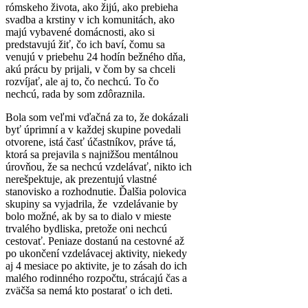
rómskeho života, ako žijú, ako prebieha
svadba a krstiny v ich komunitách, ako
majú vybavené domácnosti, ako si
predstavujú žiť, čo ich baví, čomu sa
venujú v priebehu 24 hodín bežného dňa,
akú prácu by prijali, v čom by sa chceli
rozvíjať, ale aj to, čo nechcú. To čo
nechcú, rada by som zdôraznila.
Bola som veľmi vďačná za to, že dokázali
byť úprimní a v každej skupine povedali
otvorene, istá časť účastníkov, práve tá,
ktorá sa prejavila s najnižšou mentálnou
úrovňou, že sa nechcú vzdelávať, nikto ich
nerešpektuje, ak prezentujú vlastné
stanovisko a rozhodnutie. Ďalšia polovica
skupiny sa vyjadrila, že vzdelávanie by
bolo možné, ak by sa to dialo v mieste
trvalého bydliska, pretože oni nechcú
cestovať. Peniaze dostanú na cestovné až
po ukončení vzdelávacej aktivity, niekedy
aj 4 mesiace po aktivite, je to zásah do ich
malého rodinného rozpočtu, strácajú čas a
zväčša sa nemá kto postarať o ich deti.