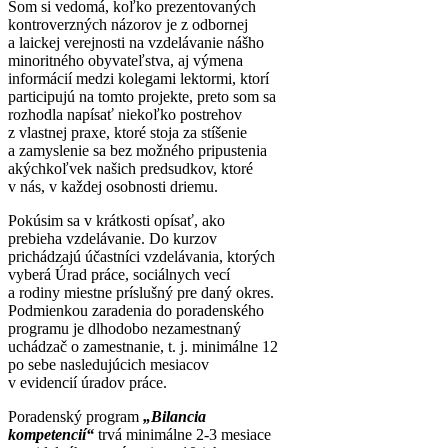
Som si vedomá, koľko prezentovaných
kontroverzných názorov je z odbornej
a laickej verejnosti na vzdelávanie nášho
minoritného obyvateľstva, aj výmena
informácií medzi kolegami lektormi, ktorí
participujú na tomto projekte, preto som sa
rozhodla napísať niekoľko postrehov
z vlastnej praxe, ktoré stoja za stíšenie
a zamyslenie sa bez možného pripustenia
akýchkoľvek našich predsudkov, ktoré
v nás, v každej osobnosti driemu.
Pokúsim sa v krátkosti opísať, ako
prebieha vzdelávanie. Do kurzov
prichádzajú účastníci vzdelávania, ktorých
vyberá Úrad práce, sociálnych vecí
a rodiny miestne príslušný pre daný okres.
Podmienkou zaradenia do poradenského
programu je dlhodobo nezamestnaný
uchádzač o zamestnanie, t. j. minimálne 12
po sebe nasledujúcich mesiacov
v evidencií úradov práce.
Poradenský program
„Bilancia
kompetencií“
trvá minimálne 2-3 mesiace