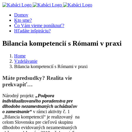
Skip
Facebook
X
YouTube
Instagram
to
Domov
content
Kto sme?
Čo Vám vieme ponúknuť?
Hľadáte inšpiráciu?
Bilancia kompetencií s Rómami v praxi
Home
Vzdelávanie
Bilancia kompetencií s Rómami v praxi
Máte predsudky? Realita vie
prekvapiť…
Národný projekt:
„Podpora
individualizovaného poradenstva pre
dlhodobo nezamestnaných uchádzačov
o zamestnanie“
v rámci aktivity č. 1
„Bilancia kompetencií“ je realizovaný na
celom Slovensku pre cieľovú skupinu
dlhodobo evidovaných nezamestnaných