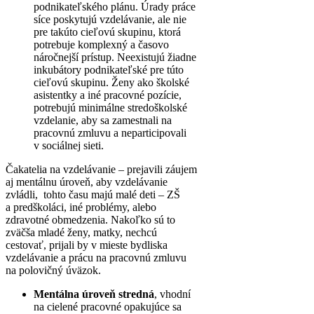
podnikateľského plánu. Úrady práce
síce poskytujú vzdelávanie, ale nie
pre takúto cieľovú skupinu, ktorá
potrebuje komplexný a časovo
náročnejší prístup. Neexistujú žiadne
inkubátory podnikateľské pre túto
cieľovú skupinu. Ženy ako školské
asistentky a iné pracovné pozície,
potrebujú minimálne stredoškolské
vzdelanie, aby sa zamestnali na
pracovnú zmluvu a neparticipovali
v sociálnej sieti.
Čakatelia na vzdelávanie – prejavili záujem
aj mentálnu úroveň, aby vzdelávanie
zvládli, tohto času majú malé deti – ZŠ
a predškoláci, iné problémy, alebo
zdravotné obmedzenia. Nakoľko sú to
zväčša mladé ženy, matky, nechcú
cestovať, prijali by v mieste bydliska
vzdelávanie a prácu na pracovnú zmluvu
na polovičný úväzok.
Mentálna úroveň stredná
, vhodní
na cielené pracovné opakujúce sa