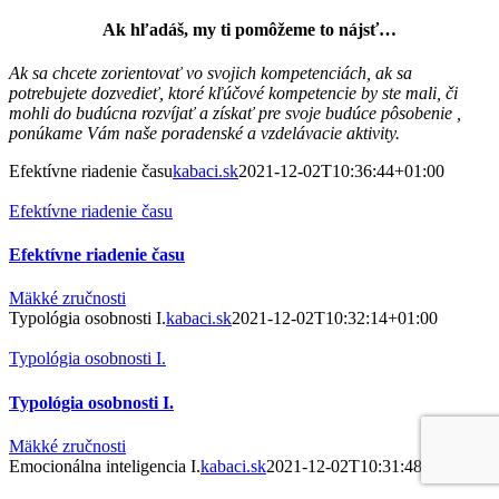
Ak hľadáš, my ti pomôžeme to nájsť…
Ak sa chcete zorientovať vo svojich kompetenciách, ak sa
potrebujete dozvedieť, ktoré kľúčové kompetencie by ste mali, či
mohli do budúcna rozvíjať a získať pre svoje budúce pôsobenie ,
ponúkame Vám naše poradenské a vzdelávacie aktivity.
Efektívne riadenie času
kabaci.sk
2021-12-02T10:36:44+01:00
Efektívne riadenie času
Efektívne riadenie času
Mäkké zručnosti
Typológia osobnosti I.
kabaci.sk
2021-12-02T10:32:14+01:00
Typológia osobnosti I.
Typológia osobnosti I.
Mäkké zručnosti
Emocionálna inteligencia I.
kabaci.sk
2021-12-02T10:31:48+01:00