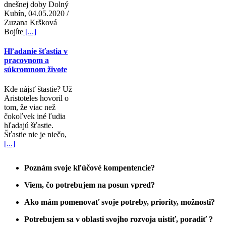
dnešnej doby Dolný
Kubín, 04.05.2020 /
Zuzana Kršková
Bojíte
[...]
Hľadanie šťastia v
pracovnom a
súkromnom živote
Kde nájsť štastie? Už
Aristoteles hovoril o
tom, že viac než
čokoľvek iné ľudia
hľadajú šťastie.
Šťastie nie je niečo,
[...]
Poznám svoje kľúčové kompentencie?
Viem, čo potrebujem na posun vpred?
Ako mám pomenovať svoje potreby, priority, možnosti?
Potrebujem sa v oblasti svojho rozvoja uistiť, poradiť ?