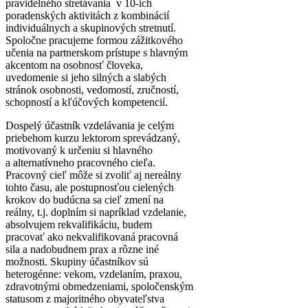
pravidelného stretávania v 10-ich
poradenských aktivitách z kombinácií
individuálnych a skupinových stretnutí.
Spoločne pracujeme formou zážitkového
učenia na partnerskom prístupe s hlavným
akcentom na osobnosť človeka,
uvedomenie si jeho silných a slabých
stránok osobnosti, vedomostí, zručností,
schopností a kľúčových kompetencií.
Dospelý účastník vzdelávania je celým
priebehom kurzu lektorom sprevádzaný,
motivovaný k určeniu si hlavného
a alternatívneho pracovného cieľa.
Pracovný cieľ môže si zvoliť aj nereálny
tohto času, ale postupnosťou cielených
krokov do budúcna sa cieľ zmení na
reálny, t.j. doplním si napríklad vzdelanie,
absolvujem rekvalifikáciu, budem
pracovať ako nekvalifikovaná pracovná
sila a nadobudnem prax a rôzne iné
možnosti. Skupiny účastníkov sú
heterogénne: vekom, vzdelaním, praxou,
zdravotnými obmedzeniami, spoločenským
statusom z majoritného obyvateľstva