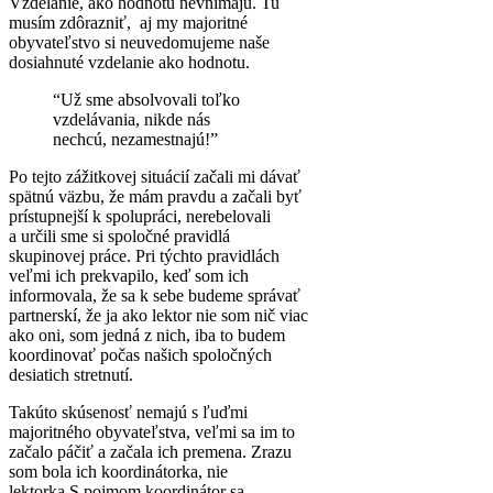
Vzdelanie, ako hodnotu nevnímajú. Tu
musím zdôrazniť, aj my majoritné
obyvateľstvo si neuvedomujeme naše
dosiahnuté vzdelanie ako hodnotu.
“Už sme absolvovali toľko
vzdelávania, nikde nás
nechcú, nezamestnajú!”
Po tejto zážitkovej situácií začali mi dávať
spätnú väzbu, že mám pravdu a začali byť
prístupnejší k spolupráci, nerebelovali
a určili sme si spoločné pravidlá
skupinovej práce. Pri týchto pravidlách
veľmi ich prekvapilo, keď som ich
informovala, že sa k sebe budeme správať
partnerskí, že ja ako lektor nie som nič viac
ako oni, som jedná z nich, iba to budem
koordinovať počas našich spoločných
desiatich stretnutí.
Takúto skúsenosť nemajú s ľuďmi
majoritného obyvateľstva, veľmi sa im to
začalo páčiť a začala ich premena. Zrazu
som bola ich koordinátorka, nie
lektorka.S pojmom koordinátor sa