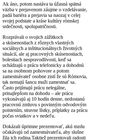
Ak áno, potom nastáva ta úžasná spätná
väzba v prejavenom záujme o vzdelávanie,
padá bariéra a prejavia sa naozaj v celej
svojej podstate a kráse kultúry rómskej
srdečnosti, spolupatričnosti.
Rozprávali o svojich zážitkoch
a skúsenostiach z rôznych vlastných
sociálnych a inštitucionálnych životných
situácií, ale aj pracovných skúsenostiach,
bolestiach nespravodlivosti, keď sa
uchádzajú o prácu telefonicky a dohodnú
sa na osobnom pohovore a potom
zamestnávateľ osobne zistí že sú Rómovia,
tak nemajú šancu muži zamestnať sa.
Často prijímajú prácu nelegálne,
prinajlepšom na dohodu – ale prácu
vykonávajú aj 10 hodín denne, nedostanú
pracovnú zmluvu s povinným odvodovým
poistením, stravne lístky, príplatky za prácu
počas sviatkov a v nedeľu.
Dokázali úprimne prezentovať, akú mzdu
očakávajú od zamestnávateľa, aby slušne
žila ich rodina.Taktiež prezentovali radosti