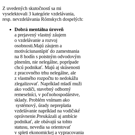
Z uvedených skutočností sa mi
vyselektovali 3 kategórie vzdelávania,
resp. nevzdelávania Rómskych dospelých:
Dobrá mentálna úroveň
a prejavený vlastný záujem
o vzdelávanie a rozvoj
osobnosti.Majú záujem a
motiváciunastúpiť do zamestnania
na 8 hodín s poistným odvodovým
plnením, nie nelegálne, poprípade
chcú podnikať. Majú aj skúsenosti
z pracovného trhu nelegálne, ale
z vlastného rozpočtu to nedokážu
zlegalizovať. Napríklad mladí muži
ako vodiči, stavebný odborný
remeselníci, v poľnohospodárstve,
sklady. Problém vnímam ako
systémový, úrady nepreplatia
vzdelávanie napríklad na vodičské
oprávnenie.Preukázali aj ambície
podnikať, ale obávajú sa tohto
statusu, nevedia sa orientovať
v spleti ekonomickej a vypracovania