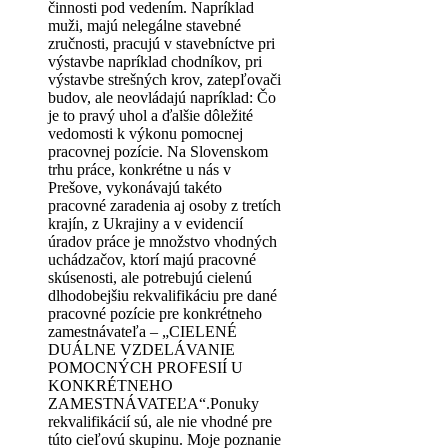
činnosti pod vedením. Napríklad
muži, majú nelegálne stavebné
zručnosti, pracujú v stavebníctve pri
výstavbe napríklad chodníkov, pri
výstavbe strešných krov, zatepľovači
budov, ale neovládajú napríklad: Čo
je to pravý uhol a ďalšie dôležité
vedomosti k výkonu pomocnej
pracovnej pozície. Na Slovenskom
trhu práce, konkrétne u nás v
Prešove, vykonávajú takéto
pracovné zaradenia aj osoby z tretích
krajín, z Ukrajiny a v evidencií
úradov práce je množstvo vhodných
uchádzačov, ktorí majú pracovné
skúsenosti, ale potrebujú cielenú
dlhodobejšiu rekvalifikáciu pre dané
pracovné pozície pre konkrétneho
zamestnávateľa – „CIELENÉ
DUÁLNE VZDELÁVANIE
POMOCNÝCH PROFESIÍ U
KONKRÉTNEHO
ZAMESTNÁVATEĽA“.Ponuky
rekvalifikácií sú, ale nie vhodné pre
túto cieľovú skupinu. Moje poznanie