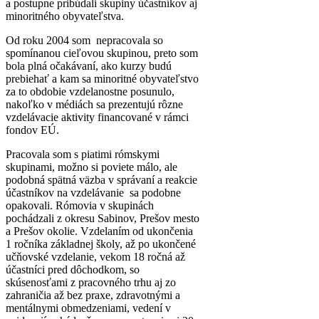
a postupne pribúdali skupiny účastníkov aj
minoritného obyvateľstva.
Od roku 2004 som nepracovala so
spomínanou cieľovou skupinou, preto som
bola plná očakávaní, ako kurzy budú
prebiehať a kam sa minoritné obyvateľstvo
za to obdobie vzdelanostne posunulo,
nakoľko v médiách sa prezentujú rôzne
vzdelávacie aktivity financované v rámci
fondov EÚ.
Pracovala som s piatimi rómskymi
skupinami, možno si poviete málo, ale
podobná spätná väzba v správaní a reakcie
účastníkov na vzdelávanie sa podobne
opakovali. Rómovia v skupinách
pochádzali z okresu Sabinov, Prešov mesto
a Prešov okolie. Vzdelaním od ukončenia
1 ročníka základnej školy, až po ukončené
učňovské vzdelanie, vekom 18 ročná až
účastníci pred dôchodkom, so
skúsenosťami z pracovného trhu aj zo
zahraničia až bez praxe, zdravotnými a
mentálnymi obmedzeniami, vedení v