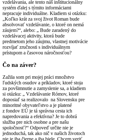
vzdelávania, ale tento náš inštitucionálny
systém ďalej s týmito informáciami
nepracuje individuálne. Kladiem si otázku:
„Koľko krát za svoj život Roman bude
absolvovať vzdelávanie, o ktoré on nemá
záujem?“, alebo: „ Bude zaradený do
vzdelávacej aktivity, ktorá bude
predmetom jeho záujmu, vlastnej motivácie
rozvíjať zručnosti s individuálnym
prístupom a časovou náročnosťou?
Čo na záver?
Zažila som pri mojej práci množstvo
ľudských osudov a príkladov, ktoré stoja
za povšimnutie a zamyslenie sa, a kladiem
si otázku: „ Vzdelávanie Rómov, ktoré
doposiaľ sa realizovalo na Slovensku pre
minoritné obyvateľstvo a je platené
z fondov EÚ je tá správna cesta ich
napredovania a efektívna? Je to dobrá
služba pre nich osobne a pre našu
spoločnosť?“ Odpoveď určite nie je
jednoduchá, tak ako nič v našich životoch
nie je iba čierne a iba biele. Chcem veriť,