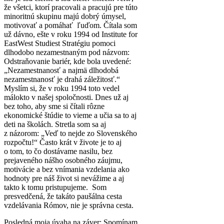
že všetci, ktorí pracovali a pracujú pre túto
minoritnú skupinu majú dobrý úmysel,
motivovať a pomáhať ľuďom. Čítala som
už dávno, ešte v roku 1994 od Institute for
EastWest Studiest Stratégiu pomoci
dlhodobo nezamestnaným pod názvom:
Odstraňovanie bariér, kde bola uvedené:
„Nezamestnanosť a najmä dlhodobá
nezamestnanosť je drahá záležitosť.“
Myslím si, že v roku 1994 toto vedel
málokto v našej spoločnosti. Dnes už aj
bez toho, aby sme si čítali rôzne
ekonomické štúdie to vieme a učia sa to aj
deti na školách. Stretla som sa aj
z názorom: „Veď to nejde zo Slovenského
rozpočtu!“ Často krát v živote je to aj
o tom, to čo dostávame nasilu, bez
prejaveného nášho osobného záujmu,
motivácie a bez vnímania vzdelania ako
hodnoty pre náš život si nevážime a aj
takto k tomu pristupujeme. Som
presvedčená, že takáto paušálna cesta
vzdelávania Rómov, nie je správna cesta.
Posledná moja úvaha na záver: Spomínam