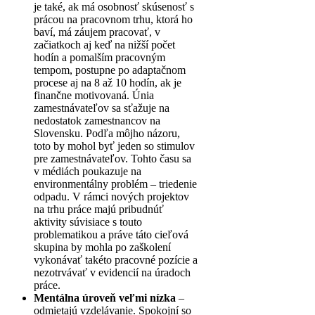
je také, ak má osobnosť skúsenosť s
prácou na pracovnom trhu, ktorá ho
baví, má záujem pracovať, v
začiatkoch aj keď na nižší počet
hodín a pomalším pracovným
tempom, postupne po adaptačnom
procese aj na 8 až 10 hodín, ak je
finančne motivovaná. Únia
zamestnávateľov sa sťažuje na
nedostatok zamestnancov na
Slovensku. Podľa môjho názoru,
toto by mohol byť jeden so stimulov
pre zamestnávateľov. Tohto času sa
v médiách poukazuje na
environmentálny problém – triedenie
odpadu. V rámci nových projektov
na trhu práce majú pribudnúť
aktivity súvisiace s touto
problematikou a práve táto cieľová
skupina by mohla po zaškolení
vykonávať takéto pracovné pozície a
nezotrvávať v evidencií na úradoch
práce.
Mentálna úroveň veľmi nízka
–
odmietajú vzdelávanie. Spokojní so