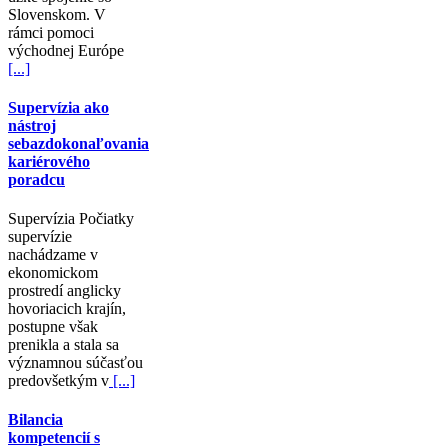
Slovenskom. V
rámci pomoci
východnej Európe
[...]
Supervízia ako
nástroj
sebazdokonaľovania
kariérového
poradcu
Supervízia Počiatky
supervízie
nachádzame v
ekonomickom
prostredí anglicky
hovoriacich krajín,
postupne však
prenikla a stala sa
významnou súčasťou
predovšetkým v
[...]
Bilancia
kompetencií s