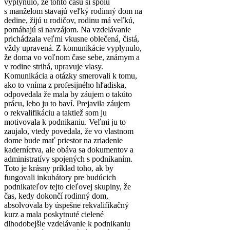
vyplynulo, že tohto času si spolu
s manželom stavajú veľký rodinný dom na
dedine, žijú u rodičov, rodinu má veľkú,
pomáhajú si navzájom. Na vzdelávanie
prichádzala veľmi vkusne oblečená, čistá,
vždy upravená. Z komunikácie vyplynulo,
že doma vo voľnom čase sebe, známym a
v rodine strihá, upravuje vlasy.
Komunikácia a otázky smerovali k tomu,
ako to vníma z profesijného hľadiska,
odpovedala že mala by záujem o takúto
prácu, lebo ju to baví. Prejavila záujem
o rekvalifikáciu a taktiež som ju
motivovala k podnikaniu. Veľmi ju to
zaujalo, vtedy povedala, že vo vlastnom
dome bude mať priestor na zriadenie
kaderníctva, ale obáva sa dokumentov a
administratívy spojených s podnikaním.
Toto je krásny príklad toho, ak by
fungovali inkubátory pre budúcich
podnikateľov tejto cieľovej skupiny, že
čas, kedy dokončí rodinný dom,
absolvovala by úspešne rekvalifikačný
kurz a mala poskytnuté cielené
dlhodobejšie vzdelávanie k podnikaniu