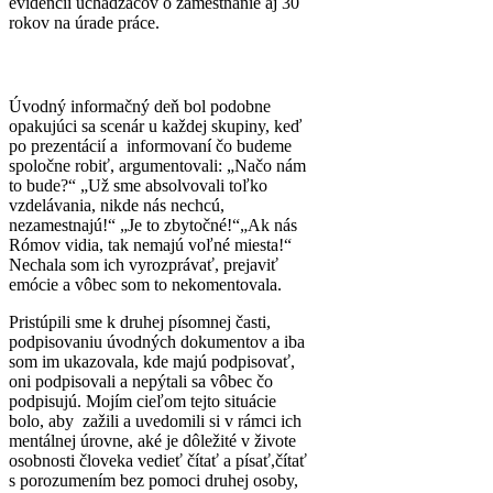
evidencií uchádzačov o zamestnanie aj 30
rokov na úrade práce.
Úvodný informačný deň bol podobne
opakujúci sa scenár u každej skupiny, keď
po prezentácií a informovaní čo budeme
spoločne robiť, argumentovali: „Načo nám
to bude?“ „Už sme absolvovali toľko
vzdelávania, nikde nás nechcú,
nezamestnajú!“ „Je to zbytočné!“„Ak nás
Rómov vidia, tak nemajú voľné miesta!“
Nechala som ich vyrozprávať, prejaviť
emócie a vôbec som to nekomentovala.
Pristúpili sme k druhej písomnej časti,
podpisovaniu úvodných dokumentov a iba
som im ukazovala, kde majú podpisovať,
oni podpisovali a nepýtali sa vôbec čo
podpisujú. Mojím cieľom tejto situácie
bolo, aby zažili a uvedomili si v rámci ich
mentálnej úrovne, aké je dôležité v živote
osobnosti človeka vedieť čítať a písať,čítať
s porozumením bez pomoci druhej osoby,