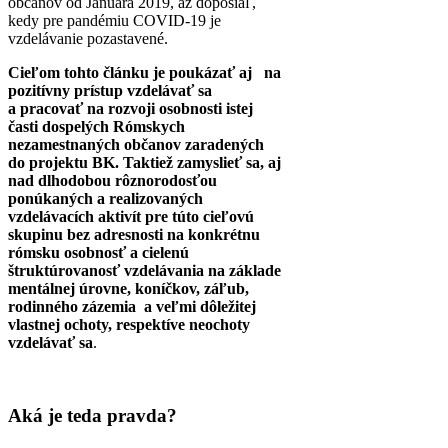
občanov od Januára 2019, až doposiaľ,
kedy pre pandémiu COVID-19 je
vzdelávanie pozastavené.
Cieľom tohto článku je poukázať aj na
pozitívny prístup vzdelávať sa
a pracovať na rozvoji osobnosti istej
časti dospelých Rómskych
nezamestnaných občanov zaradených
do projektu BK. Taktiež zamyslieť sa, aj
nad dlhodobou rôznorodosťou
ponúkaných a realizovaných
vzdelávacích aktivít pre túto cieľovú
skupinu bez adresnosti na konkrétnu
rómsku osobnosť a cielenú
štruktúrovanosť vzdelávania na základe
mentálnej úrovne, koníčkov, záľub,
rodinného zázemia a veľmi dôležitej
vlastnej ochoty, respektíve neochoty
vzdelávať sa
.
Aká je teda pravda?