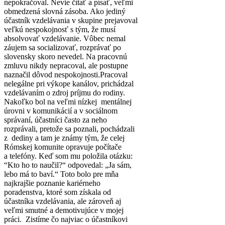
nepokračoval. Nevie čítať a písať, veľmi
obmedzená slovná zásoba. Ako jediný
účastník vzdelávania v skupine prejavoval
veľkú nespokojnosť s tým, že musí
absolvovať vzdelávanie. Vôbec nemal
záujem sa socializovať, rozprávať po
slovensky skoro nevedel. Na pracovnú
zmluvu nikdy nepracoval, ale postupne
naznačil dôvod nespokojnosti.Pracoval
nelegálne pri výkope kanálov, prichádzal
vzdelávaním o zdroj príjmu do rodiny.
Nakoľko bol na veľmi nízkej mentálnej
úrovni v komunikácií a v sociálnom
správaní, účastníci často za neho
rozprávali, pretože sa poznali, pochádzali
z dediny a tam je známy tým, že celej
Rómskej komunite opravuje počítače
a telefóny. Keď som mu položila otázku:
“Kto ho to naučil?“ odpovedal: „Ja sám,
lebo má to baví.“ Toto bolo pre mňa
najkrajšie poznanie kariérneho
poradenstva, ktoré som získala od
účastníka vzdelávania, ale zároveň aj
veľmi smutné a demotivujúce v mojej
práci. Zistíme čo najviac o účastníkovi