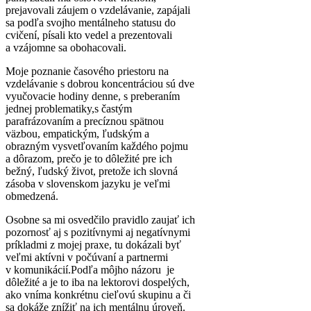
prejavovali záujem o vzdelávanie, zapájali
sa podľa svojho mentálneho statusu do
cvičení, písali kto vedel a prezentovali
a vzájomne sa obohacovali.
Moje poznanie časového priestoru na
vzdelávanie s dobrou koncentráciou sú dve
vyučovacie hodiny denne, s preberaním
jednej problematiky,s častým
parafrázovaním a precíznou spätnou
väzbou, empatickým, ľudským a
obrazným vysvetľovaním každého pojmu
a dôrazom, prečo je to dôležité pre ich
bežný, ľudský život, pretože ich slovná
zásoba v slovenskom jazyku je veľmi
obmedzená.
Osobne sa mi osvedčilo pravidlo zaujať ich
pozornosť aj s pozitívnymi aj negatívnymi
príkladmi z mojej praxe, tu dokázali byť
veľmi aktívni v počúvaní a partnermi
v komunikácií.Podľa môjho názoru je
dôležité a je to iba na lektorovi dospelých,
ako vníma konkrétnu cieľovú skupinu a či
sa dokáže znížiť na ich mentálnu úroveň.