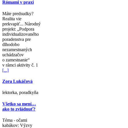
Rómami v praxi
Máte predsudky?
Realita vie
prekvapiť... Národný
projekt: „Podpora
individualizovaného
poradenstva pre
dlhodobo
nezamestnaných
uchádzačov
o zamestnanie“
v rámci aktivity č. 1
[...]
Zora Lukáčová
lektorka, poradkyňa
Všetko sa mení…
ako to zvládnuť?
Téma - očami
kabákov: Výzvy