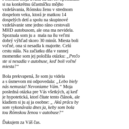
si na konkrétnu účastníčku môjho
vzdelávania, Rómsku ženu v strednom
dospelom veku, ktorá je matkou 14
dospelých detí a spolu na skupinové
vzdelávanie sme jedno ráno cestovali
MHD autobusom, ale ona ma nevidela.
Spoznala som ju a mala na ňu veľmi
dobrý výhľad skoro 30 minút. Miesta boli
voľné, ona si nesadla k majorite. Celú
cestu stála. Na začiatku dňa v rannej
momentke som jej položila otázku:
„Prečo
ste si nesadla v autobuse, keď boli voľné
miesta?“
Bola prekvapená, že som ju videla
a s úsmevom mi odpovedala:
„Lebo biely
nás nemusia! Nevoniame Vám.“
Moja
posledná otázka pre Vás všetkých, aj keď
je hypotetická, ktorí čítate tento článok, ale
kladiem si ju aj ja osobne:
„ Akú prácu by
som vykonávala dnes ja, keby som bola
tou Rómskou ženou v autobuse?“
Ďakujem za Váš čas.