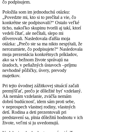
čo podpisujem.
Položila som im jednoduchú otázku:
„Povedzte mi, kto si to prečítal a vie, čo
konkrétne ste podpisovali?“ Ostalo veľké
ticho, nakoľko skupinu tvorili aj takí, ktorí
vedeli čítať, ale nečítali, slepo mi
dôverovali. Nasledovala ďalšia moja
otázka: „Prečo ste sa ma nikto nespýtali, že
nerozumiete, čo podpisujete?“ Nasledovala
moja prezentácia konkrétnych príkladov,
ako sa v bežnom živote správajú na
úradoch, v peňažných ústavoch –príjmu
nevhodné pôžičky, úvery, prevody
majetkov.
Pri tejto úvodnej zážitkovej situácií začali
premýšľať, prečo je dôležité byť vzdelaný.
Ak nemám vzdelanie, zväčša nemám
dobrú budúcnosť, idem sám proti sebe,
v neprospech vlastnej rodiny, vlastných
detí. Rodina a deti prezentovali pri
predstavení sa, plnia dôležitú hodnotu v ich
živote, veľmi si ju uvedomujú.