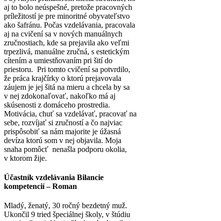
aj to bolo neúspešné, pretože pracovných
príležitostí je pre minoritné obyvateľstvo
ako šafránu. Počas vzdelávania, pracovala
aj na cvičení sa v nových manuálnych
zručnostiach, kde sa prejavila ako veľmi
trpezlivá, manuálne zručná, s estetickým
cítením a umiestňovaním pri šití do
priestoru. Pri tomto cvičení sa potvrdilo,
že práca krajčírky o ktorú prejavovala
záujem je jej šitá na mieru a chcela by sa
v nej zdokonaľovať, nakoľko má aj
skúsenosti z domáceho prostredia.
Motivácia, chuť sa vzdelávať, pracovať na
sebe, rozvíjať si zručností a čo najviac
prispôsobiť sa nám majorite je úžasná
devíza ktorú som v nej objavila. Moja
snaha pomôcť nenašla podporu okolia,
v ktorom žije.
Účastník vzdelávania Bilancie
kompetencií – Roman
Mladý, ženatý, 30 ročný bezdetný muž.
Ukončil 9 tried špeciálnej školy, v štúdiu