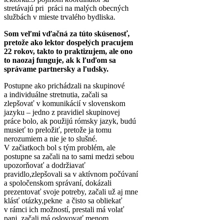
stretávajú pri práci na malých obecných
službách v mieste trvalého bydliska.
Som veľmi vďačná za túto skúsenosť,
pretože ako lektor dospelých pracujem
22 rokov, takto to praktizujem, ale ono
to naozaj funguje, ak k ľuďom sa
správame partnersky a ľudsky.
Postupne ako prichádzali na skupinové
a individuálne stretnutia, začali sa
zlepšovať v komunikácií v slovenskom
jazyku – jedno z pravidiel skupinovej
práce bolo, ak použijú rómsky jazyk, budú
musieť to preložiť, pretože ja tomu
nerozumiem a nie je to slušné.
V začiatkoch bol s tým problém, ale
postupne sa začali na to sami medzi sebou
upozorňovať a dodržiavať
pravidlo,zlepšovali sa v aktívnom počúvaní
a spoločenskom správaní, dokázali
prezentovať svoje potreby, začali už aj mne
klásť otázky,pekne a čisto sa obliekať
v rámci ich možností, prestali má volať
pani, začali má oslovovať menom,