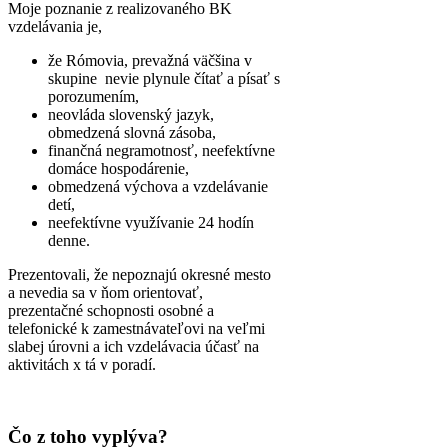
Moje poznanie z realizovaného BK
vzdelávania je,
že Rómovia, prevažná väčšina v
skupine nevie plynule čítať a písať s
porozumením,
neovláda slovenský jazyk,
obmedzená slovná zásoba,
finančná negramotnosť, neefektívne
domáce hospodárenie,
obmedzená výchova a vzdelávanie
detí,
neefektívne využívanie 24 hodín
denne.
Prezentovali, že nepoznajú okresné mesto
a nevedia sa v ňom orientovať,
prezentačné schopnosti osobné a
telefonické k zamestnávateľovi na veľmi
slabej úrovni a ich vzdelávacia účasť na
aktivitách x tá v poradí.
Čo z toho vyplýva?