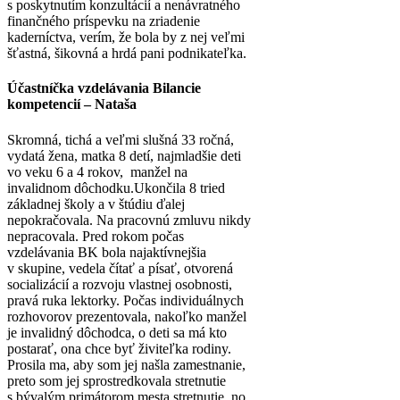
s poskytnutím konzultácií a nenávratného
finančného príspevku na zriadenie
kaderníctva, verím, že bola by z nej veľmi
šťastná, šikovná a hrdá pani podnikateľka.
Účastníčka vzdelávania Bilancie
kompetencií – Nataša
Skromná, tichá a veľmi slušná 33 ročná,
vydatá žena, matka 8 detí, najmladšie deti
vo veku 6 a 4 rokov, manžel na
invalidnom dôchodku.Ukončila 8 tried
základnej školy a v štúdiu ďalej
nepokračovala. Na pracovnú zmluvu nikdy
nepracovala. Pred rokom počas
vzdelávania BK bola najaktívnejšia
v skupine, vedela čítať a písať, otvorená
socializácií a rozvoju vlastnej osobnosti,
pravá ruka lektorky. Počas individuálnych
rozhovorov prezentovala, nakoľko manžel
je invalidný dôchodca, o deti sa má kto
postarať, ona chce byť živiteľka rodiny.
Prosila ma, aby som jej našla zamestnanie,
preto som jej sprostredkovala stretnutie
s bývalým primátorom mesta stretnutie, no