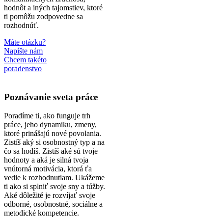
hodnôt a iných tajomstiev, ktoré
ti pomôžu zodpovedne sa
rozhodnúť.
Máte otázku?
Napíšte nám
Chcem takéto
poradenstvo
Poznávanie sveta práce
Poradíme ti, ako funguje trh
práce, jeho dynamiku, zmeny,
ktoré prinášajú nové povolania.
Zistíš aký si osobnostný typ a na
čo sa hodíš. Zistíš aké sú tvoje
hodnoty a aká je silná tvoja
vnútorná motivácia, ktorá ťa
vedie k rozhodnutiam. Ukážeme
ti ako si splniť svoje sny a túžby.
Aké dôležité je rozvíjať svoje
odborné, osobnostné, sociálne a
metodické kompetencie.