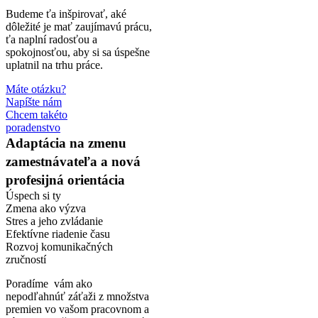
Budeme ťa inšpirovať, aké
dôležité je mať zaujímavú prácu,
ťa naplní radosťou a
spokojnosťou, aby si sa úspešne
uplatnil na trhu práce.
Máte otázku?
Napíšte nám
Chcem takéto
poradenstvo
Adaptácia na zmenu
zamestnávateľa a nová
profesijná orientácia
Úspech si ty
Zmena ako výzva
Stres a jeho zvládanie
Efektívne riadenie času
Rozvoj komunikačných
zručností
Poradíme vám ako
nepodľahnúť záťaži z množstva
premien vo vašom pracovnom a