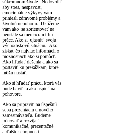
súkromnom živote. Nedovoliť
aby stres, nespavosť,
emocionálne výkyvy vám
priniesli zdravotné problémy a
životnú nepohodu. Ukážeme
vám ako sa zorientovať na
neustále sa meniacom trhu
práce. Ako si ujasniť svoju
východiskovú situáciu. Ako
získať čo najviac informácií o
možnostiach ako si pomôcť.
Ako hľadať riešenia a ako sa
postaviť ku prekážkam, ktoré
môžu nastať.
Ako si hľadať prácu, ktorá vás
bude baviť a ako uspieť na
pohovore.
Ako sa pripraviť na úspešnú
seba prezentáciu u nového
zamestnávateľa. Budeme
trénovať a rozvíjať
komunikačné, prezentačné
a ďalšie schopnosti.