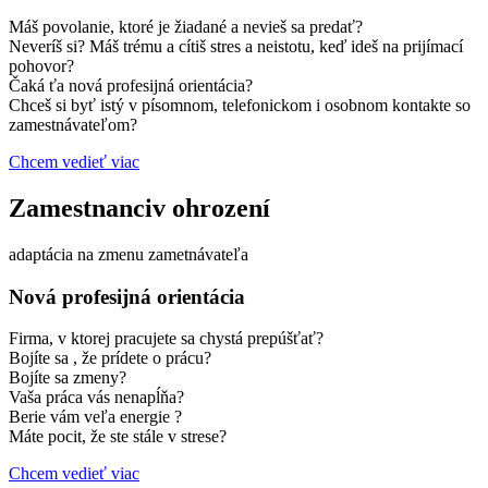
Máš povolanie, ktoré je žiadané a nevieš sa predať?
Neveríš si? Máš trému a cítiš stres a neistotu, keď ideš na prijímací
pohovor?
Čaká ťa nová profesijná orientácia?
Chceš si byť istý v písomnom, telefonickom i osobnom kontakte so
zamestnávateľom?
Chcem vedieť viac
Zamestnanciv ohrození
adaptácia na zmenu zametnávateľa
Nová profesijná orientácia
Firma, v ktorej pracujete sa chystá prepúšťať?
Bojíte sa , že prídete o prácu?
Bojíte sa zmeny?
Vaša práca vás nenapĺňa?
Berie vám veľa energie ?
Máte pocit, že ste stále v strese?
Chcem vedieť viac