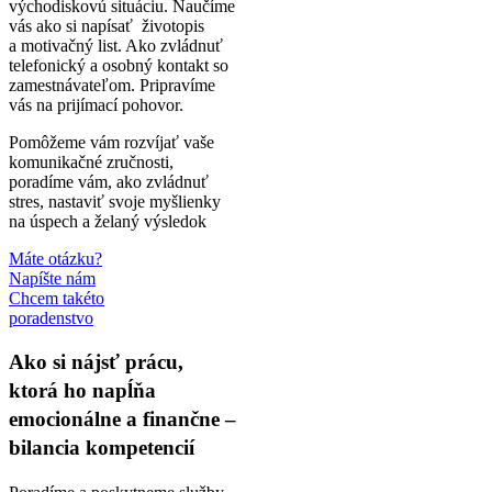
východiskovú situáciu. Naučíme
vás ako si napísať životopis
a motivačný list. Ako zvládnuť
telefonický a osobný kontakt so
zamestnávateľom. Pripravíme
vás na prijímací pohovor.
Pomôžeme vám rozvíjať vaše
komunikačné zručnosti,
poradíme vám, ako zvládnuť
stres, nastaviť svoje myšlienky
na úspech a želaný výsledok
Máte otázku?
Napíšte nám
Chcem takéto
poradenstvo
Ako si nájsť prácu,
ktorá ho napĺňa
emocionálne a finančne –
bilancia kompetencií