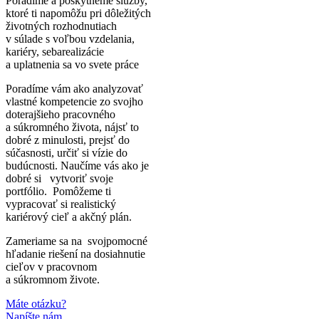
Poradíme a poskytneme služby,
ktoré ti napomôžu pri dôležitých
životných rozhodnutiach
v súlade s voľbou vzdelania,
kariéry, sebarealizácie
a uplatnenia sa vo svete práce
Poradíme vám ako analyzovať
vlastné kompetencie zo svojho
doterajšieho pracovného
a súkromného života, nájsť to
dobré z minulosti, prejsť do
súčasnosti, určiť si vízie do
budúcnosti. Naučíme vás ako je
dobré si vytvoriť svoje
portfólio. Pomôžeme ti
vypracovať si realistický
kariérový cieľ a akčný plán.
Zameriame sa na svojpomocné
hľadanie riešení na dosiahnutie
cieľov v pracovnom
a súkromnom živote.
Máte otázku?
Napíšte nám