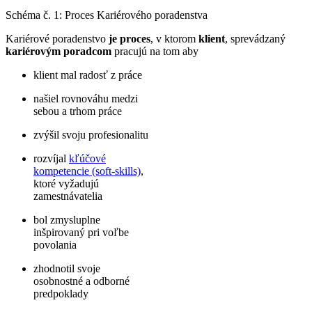
Schéma č. 1: Proces Kariérového poradenstva
Kariérové poradenstvo
je proces
, v ktorom
klient
, sprevádzaný
kariérovým poradcom
pracujú na tom aby
klient mal radosť z práce
našiel rovnováhu medzi
sebou a trhom práce
zvýšil svoju profesionalitu
rozvíjal
kľúčové
kompetencie (soft-skills)
,
ktoré vyžadujú
zamestnávatelia
bol zmysluplne
inšpirovaný pri voľbe
povolania
zhodnotil svoje
osobnostné a odborné
predpoklady