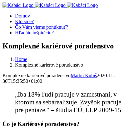
Skip
Facebook
X
YouTube
Instagram
to
Domov
content
Kto sme?
Čo Vám vieme ponúknuť?
Hľadáte inšpiráciu?
Komplexné kariérové poradenstvo
Home
Komplexné kariérové poradenstvo
Komplexné kariérové poradenstvo
Martin Kubiš
2020-11-
30T15:35:50+01:00
„Iba 18% ľudí pracuje v zamestnaní, v
ktorom sa sebarealizuje. Zvyšok pracuje
pre peniaze.“ – štúdia EÚ, LLP 2009-15
Čo je Kariérové poradenstvo?