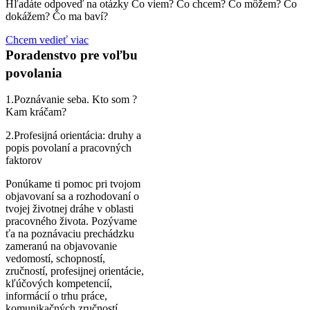
Hľadáte odpoveď na otázky Čo viem? Čo chcem? Čo môžem? Čo
dokážem? Čo ma baví?
Chcem vedieť viac
Poradenstvo pre voľbu
povolania
1.Poznávanie seba. Kto som ?
Kam kráčam?
2.Profesijná orientácia: druhy a
popis povolaní a pracovných
faktorov
Ponúkame ti pomoc pri tvojom
objavovaní sa a rozhodovaní o
tvojej životnej dráhe v oblasti
pracovného života. Pozývame
ťa na poznávaciu prechádzku
zameranú na objavovanie
vedomostí, schopností,
zručností, profesijnej orientácie,
kľúčových kompetencií,
informácií o trhu práce,
komunikačných zručností,