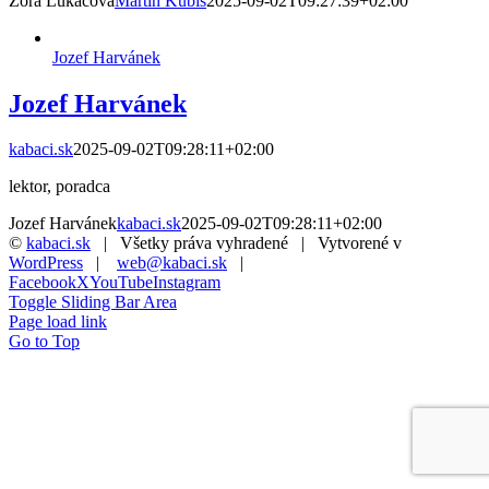
Zora Lukáčová
Martin Kubiš
2025-09-02T09:27:39+02:00
Jozef Harvánek
Jozef Harvánek
kabaci.sk
2025-09-02T09:28:11+02:00
lektor, poradca
Jozef Harvánek
kabaci.sk
2025-09-02T09:28:11+02:00
©
kabaci.sk
| Všetky práva vyhradené | Vytvorené v
WordPress
|
web@kabaci.sk
|
Facebook
X
YouTube
Instagram
Toggle Sliding Bar Area
Page load link
Go to Top