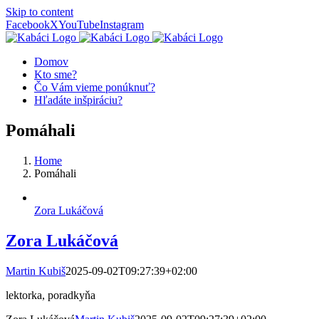
Skip to content
Facebook
X
YouTube
Instagram
Domov
Kto sme?
Čo Vám vieme ponúknuť?
Hľadáte inšpiráciu?
Pomáhali
Home
Pomáhali
Zora Lukáčová
Zora Lukáčová
Martin Kubiš
2025-09-02T09:27:39+02:00
lektorka, poradkyňa