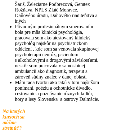
Šariš, Železiarne Podbrezová, Gemtex
Rožňava, NPLS Zlaté Moravce,
Daňového úradu, Daňového riaditeľstva a
iných
Pôvodným profesionálnym smerovaním
bola pre mňa klinická psychológia,
pracovala som ako atestovaný klinický
psychológ najskôr na psychiatrickom
oddelení , kde som sa venovala skupinovej
psychoterapii neuróz, pacientom
s alkoholovými a drogovými závislosťami,
neskôr som pracovala v samostatnej
ambulancii ako diagnostik, terapeut a
zároveň súdny znalec v danej oblasti
Mám rada tvorbu ako takú v tom najširšom
ponímaní, poéziu a ochotnícke divadlo,
cestovanie a poznávanie rôznych kultúr,
hory a lesy Slovenska a ostrovy Dalmácie.
Na ktorých
kurzoch sa
môžme
stretnúť?