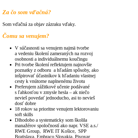
sprostredkovania informácií
Za čo som vďačná?
Som vďačná za objav zázraku vďaky.
Čomu sa venujem?
V súčasnosti sa venujem najmä tvorbe
a vedeniu školení zameraných na rozvoj
osobnosti a individuálnemu koučingu
Pri tvorbe školení reflektujem najnovšie
poznatky z odboru a hľadám spôsoby, ako
inšpirovať účastníkov k hľadaniu vlastnej
cesty k vnútorne naplnenému životu
Preferujem zážitkové učenie podávané
s ľahkosťou v zmysle hesla – ak niečo
nevieš povedať jednoducho, asi to nevieš
dosť dobre
18 rokov sa prioritne venujem lektorovaniu
soft skills
Dlhodobo a systematicky som školila
manažérov spoločností ako napr. VSE a.s./
RWE Group, RWE IT Košice, SPP
Bratislava, Embraco Slovakia, Pivovar