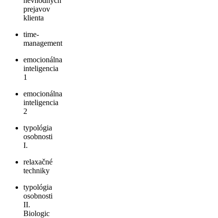
nevhodných
prejavov
klienta
time-
management
emocionálna
inteligencia
1
emocionálna
inteligencia
2
typológia
osobnosti
I.
relaxačné
techniky
typológia
osobnosti
II.
Biologic