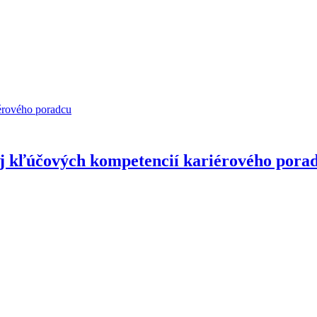
érového poradcu
oj kľúčových kompetencií kariérového pora