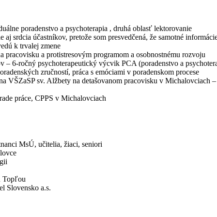
uálne poradenstvo a psychoterapia , druhá oblasť lektorovanie
le aj srdcia účastníkov, pretože som presvedčená, že samotné informácie
vedú k trvalej zmene
 na pracovisku a protistresovým programom a osobnostnému rozvoju
v – 6-ročný psychoterapeutický výcvik PCA (poradenstvo a psychoter
ng poradenských zručností, práca s emóciami v poradenskom procese
 na VŠZaSP sv. Alžbety na detašovanom pracovisku v Michalovciach – 
úrade práce, CPPS v Michalovciach
ci MsÚ, učitelia, žiaci, seniori
alovce
gii
d Topľou
el Slovensko a.s.