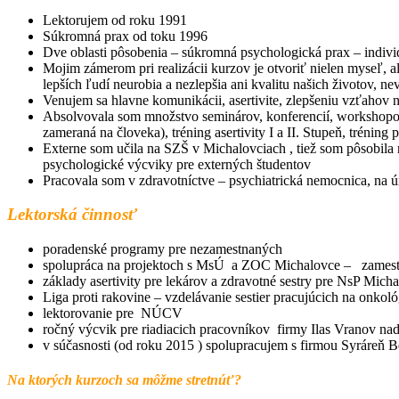
Lektorujem od roku 1991
Súkromná prax od toku 1996
Dve oblasti pôsobenia – súkromná psychologická prax – individ
Mojim zámerom pri realizácii kurzov je otvoriť nielen myseľ, a
lepších ľudí neurobia a nezlepšia ani kvalitu našich životov, ne
Venujem sa hlavne komunikácii, asertivite, zlepšeniu vzťahov
Absolvovala som množstvo seminárov, konferencií, workshopo
zameraná na človeka), tréning asertivity I a II. Stupeň, tréni
Externe som učila na SZŠ v Michalovciach , tiež som pôsobila
psychologické výcviky pre externých študentov
Pracovala som v zdravotníctve – psychiatrická nemocnica, na 
Lektorská činnosť
poradenské programy pre nezamestnaných
spolupráca na projektoch s MsÚ a ZOC Michalovce – zamestnan
základy asertivity pre lekárov a zdravotné sestry pre NsP Mich
Liga proti rakovine – vzdelávanie sestier pracujúcich na onkoló
lektorovanie pre NÚCV
ročný výcvik pre riadiacich pracovníkov firmy Ilas Vranov na
v súčasnosti (od roku 2015 ) spolupracujem s firmou Syráreň B
Na ktorých kurzoch sa môžme stretnúť?