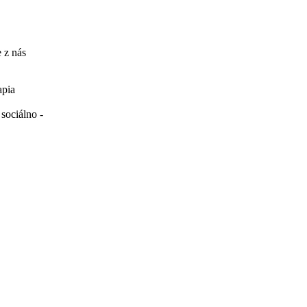
 z nás
apia
sociálno -