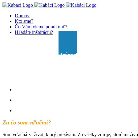
Skip
Facebook
X
YouTube
Instagram
to
Domov
content
Kto sme?
Čo Vám vieme ponúknuť?
Hľadáte inšpiráciu?
Lektorka, poradkyňa, trénerka soft skills
Janka Lajošová
“Či už povieš, že to dok
Viacročné skúsenosti na pozícii predajcu, riadiaceho pracovník
Rozvojové metódy založené na poznatkoch neurovied
Tréningy a koučing pre jednotlivcov aj skupiny
Za čo som vďačná?
Som vďačná za život, ktorý prežívam. Za všetky zdroje, ktoré mi živ