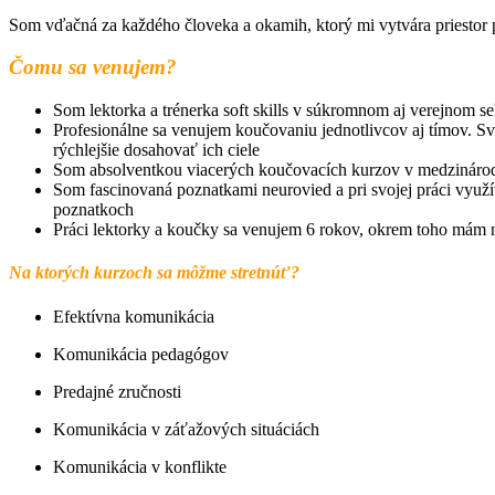
Som vďačná za každého človeka a okamih, ktorý mi vytvára priestor p
Čomu sa venujem?
Som lektorka a trénerka soft skills v súkromnom aj verejnom se
Profesionálne sa venujem koučovaniu jednotlivcov aj tímov. 
rýchlejšie dosahovať ich ciele
Som absolventkou viacerých koučovacích kurzov v medzinárod
Som fascinovaná poznatkami neurovied a pri svojej práci využí
poznatkoch
Práci lektorky a koučky sa venujem 6 rokov, okrem toho mám 
Na ktorých kurzoch sa môžme stretnúť?
Efektívna komunikácia
Komunikácia pedagógov
Predajné zručnosti
Komunikácia v záťažových situáciách
Komunikácia v konflikte