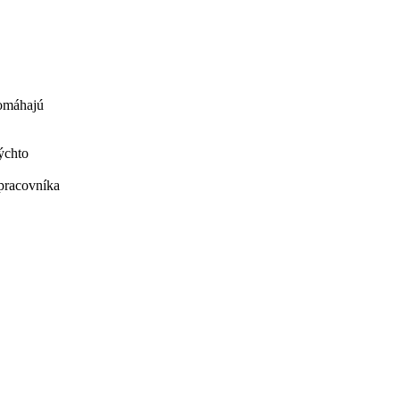
pomáhajú
ýchto
 pracovníka