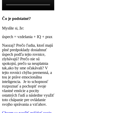
Čo je podstatné?
Myslíte si, že:
úspech = vzdelania + IQ + prax
Naozaj? Prečo ľudia, ktorí majú
plné predpoklady dosiahnuť
úspech podľa tejto rovnice,
zlyhávajú? Prečo nie sú
spokojní, prečo sa neuplatnia
tak,ako by sme očakávali? V
tejto rovnici chýba premenná, a
tou je práve emocionálna
inteligencia. Je to schopnosť
rozpoznať a pochopiť svoje
vlastné emócie a pocity
ostatných ľudí a následne využiť
toto chápanie pre ovládanie
svojho správania a vzťahov.
Chcem sa naučiť zvládať svoje