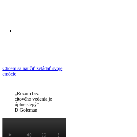
Radi by ste viac
rozumeli
správaniu ľudí
okolo seba?
Ako dosiahnuť
v živote
úspech?
Chcem sa naučiť zvládať svoje
emócie
„Rozum bez
citového vedenia je
úplne slepý“ –
D.Goleman