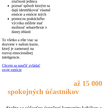
zručností jedinca
poznať spôsob ktorým sa
dajú identifikovať vlastné
emócie a emócie iných
pomocou praktického
výcviku môžete mať
možnosť sebareflexie v
danej oblasti
To všetko a ešte viac sa
dozviete v našom kurze,
ktorý je zameraný na
rozvoj emocionálnej
inteligencie.
Chcem sa naučiť zvládať
svoje emócie
Pridajte sa k skupine
až 15 000
spokojných účastníkov
našich
kurzov
Staňte sa súčasťou úspešnej komunity kabákov a