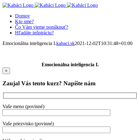
Skip
Facebook
X
YouTube
Instagram
to
Domov
content
Kto sme?
Čo Vám vieme ponúknuť?
Hľadáte inšpiráciu?
Emocionálna inteligencia I.
kabaci.sk
2021-12-02T10:31:48+01:00
Emocionálna inteligencia I.
×
Zaujal Vás tento kurz? Napíšte nám
Vaše meno (povinné)
Vaše priezvisko (povinné)