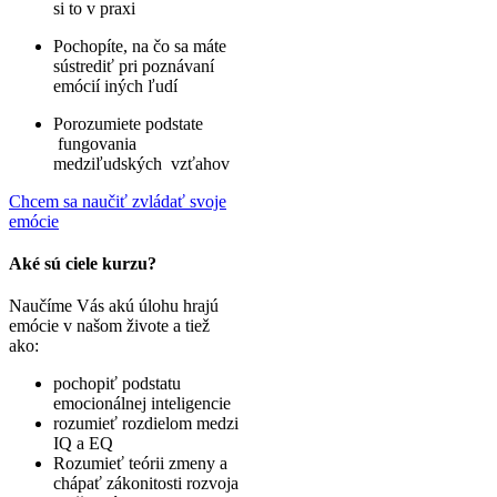
si to v praxi
Pochopíte, na čo sa máte
sústrediť pri poznávaní
emócií iných ľudí
Porozumiete podstate
fungovania
medziľudských vzťahov
Chcem sa naučiť zvládať svoje
emócie
Aké sú ciele kurzu?
Naučíme Vás akú úlohu hrajú
emócie v našom živote a tiež
ako:
pochopiť podstatu
emocionálnej inteligencie
rozumieť rozdielom medzi
IQ a EQ
Rozumieť teórii zmeny a
chápať zákonitosti rozvoja