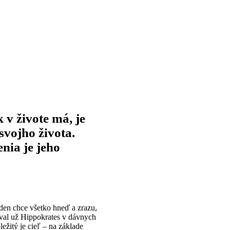
 v živote má, je
svojho života.
nia je jeho
eden chce všetko hneď a zrazu,
oval už Hippokrates v dávnych
ežitý je cieľ – na základe