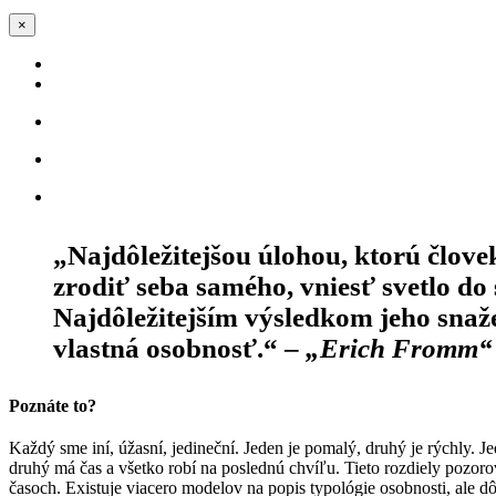
×
Dôverujete horoskopom, skúmate znamenia?
Ako funguje sympatia?
Čo vás donúti vstať z postele?
Chcete vedieť aký ste v skutočnosti?
Chcete sa naučiť rozumieť iným ľuďom?
„Najdôležitejšou úlohou, ktorú človek
zrodiť seba samého, vniesť svetlo do 
Najdôležitejším výsledkom jeho snaže
vlastná osobnosť.“ –
„Erich Fromm“
Poznáte to?
Každý sme iní, úžasní, jedineční. Jeden je pomalý, druhý je rýchly. J
druhý má čas a všetko robí na poslednú chvíľu. Tieto rozdiely pozor
časoch. Existuje viacero modelov na popis typológie osobnosti, ale dôl