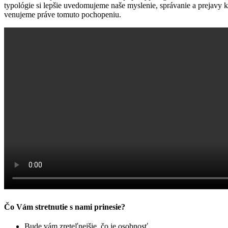
typológie si lepšie uvedomujeme naše myslenie, správanie a prejavy 
venujeme práve tomuto pochopeniu.
Čo Vám stretnutie s nami prinesie?
Bude vám zreteľnejšie, čo je osobnosť