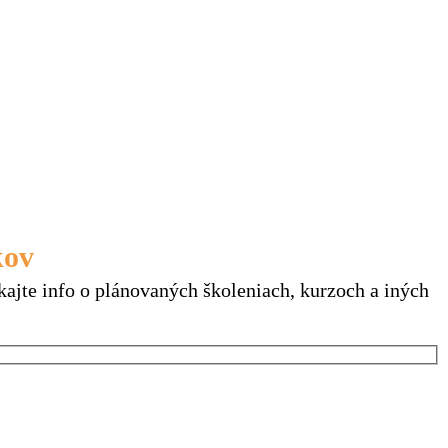
kov
našich kurzov
kajte info o plánovaných školeniach, kurzoch a iných