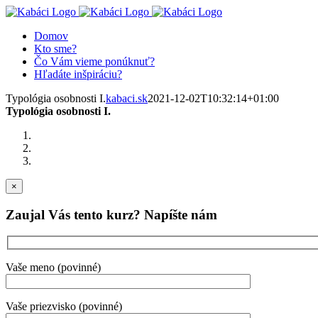
Skip
Facebook
X
YouTube
Instagram
to
Domov
content
Kto sme?
Čo Vám vieme ponúknuť?
Hľadáte inšpiráciu?
Typológia osobnosti I.
kabaci.sk
2021-12-02T10:32:14+01:00
Typológia osobnosti I.
×
Zaujal Vás tento kurz? Napíšte nám
Vaše meno (povinné)
Vaše priezvisko (povinné)