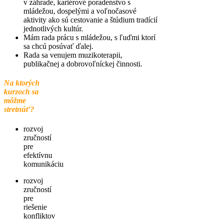
v záhrade, kariérové poradenstvo s
mládežou, dospelými a voľnočasové
aktivity ako sú cestovanie a štúdium tradícií
jednotlivých kultúr.
Mám rada prácu s mládežou, s ľuďmi ktorí
sa chcú posúvať ďalej.
Rada sa venujem muzikoterapii,
publikačnej a dobrovoľníckej činnosti.
Na ktorých
kurzoch sa
môžme
stretnúť?
rozvoj
zručností
pre
efektívnu
komunikáciu
rozvoj
zručností
pre
riešenie
konfliktov