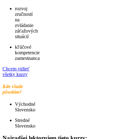
rozvoj
zručností
na
zvládanie
záťažových
situácií
kľúčové
kompetencie
zamestnanca
Chcem vidieť
všetky kurzy
Kde všade
pôsobím?
Východné
Slovensko
Stredné
Slovensko
Najradšej lektorujem tieto kurzy: