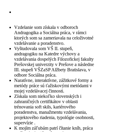
typológie osobnosti, supervízia
Naratívne, interaktívne, zážitkové
formy a metódy práce
Vzdelanie som získala v odboroch
Andragogika a Sociálna práca, v rámci
ktorých som sa zameriavala na celoživotné
vzdelávanie a poradenstvo.
Vyštudovala som VŠ II. stupeň,
andragogiku na Katedre výchovy a
vzdelávania dospelých Filozofickej fakulty
Prešovskej univerzity v Prešove a následne
III. stupeň VŠZaSP Alžbety Bratislava, v
odbore Sociálna práca.
Naratívne, interaktívne, zážitkové formy a
metódy práce sú ťažiskovými metódami v
mojej vzdelávacej činnosti.
Získala som niekoľko slovenských i
zahraničných certifikátov v oblasti
trénovania soft skils, kariérového
poradenstva, manažmentu vzdelávania,
projektového riadenia, typológie osobnosti,
supervízie .
K mojím záľubám patrí čítanie kníh, práca