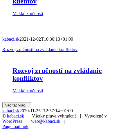
klientov
Mäkké zručnosti
kabaci.sk
2021-12-02T10:30:13+01:00
Rozvoj zručností na zvládanie konfliktov
Rozvoj zručností na zvládanie
konfliktov
Mäkké zručnosti
Načítať viac...
kabaci.sk
2020-11-25T12:57:14+01:00
©
kabaci.sk
| Všetky práva vyhradené | Vytvorené v
WordPress
|
web@kabaci.sk
|
Facebook
X
YouTube
Instagram
Toggle
Page load link