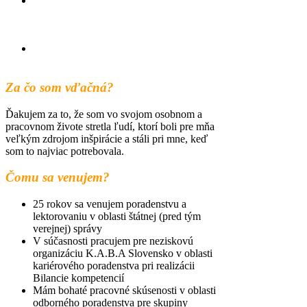
odborné poradenstvo pre skupiny
klientov znevýhodnených na trhu
práce
poradenstvo pre žiakov končiacich
ročníkov ZŠ a SŠ
Za čo som vďačná?
Ďakujem za to, že som vo svojom osobnom a
pracovnom živote stretla ľudí, ktorí boli pre mňa
veľkým zdrojom inšpirácie a stáli pri mne, keď
som to najviac potrebovala.
Čomu sa venujem?
25 rokov sa venujem poradenstvu a
lektorovaniu v oblasti štátnej (pred tým
verejnej) správy
V súčasnosti pracujem pre neziskovú
organizáciu K.A.B.A Slovensko v oblasti
kariérového poradenstva pri realizácii
Bilancie kompetencií
Mám bohaté pracovné skúsenosti v oblasti
odborného poradenstva pre skupiny