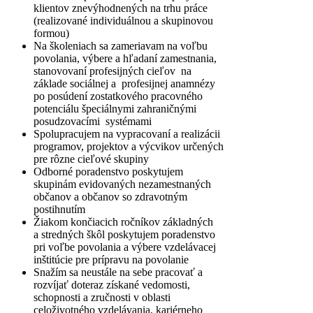
klientov znevýhodnených na trhu práce
(realizované individuálnou a skupinovou
formou)
Na školeniach sa zameriavam na voľbu
povolania, výbere a hľadaní zamestnania,
stanovovaní profesijných cieľov na
základe sociálnej a profesijnej anamnézy
po posúdení zostatkového pracovného
potenciálu špeciálnymi zahraničnými
posudzovacími systémami
Spolupracujem na vypracovaní a realizácii
programov, projektov a výcvikov určených
pre rôzne cieľové skupiny
Odborné poradenstvo poskytujem
skupinám evidovaných nezamestnaných
občanov a občanov so zdravotným
postihnutím
Žiakom končiacich ročníkov základných
a stredných škôl poskytujem poradenstvo
pri voľbe povolania a výbere vzdelávacej
inštitúcie pre prípravu na povolanie
Snažím sa neustále na sebe pracovať a
rozvíjať doteraz získané vedomosti,
schopnosti a zručnosti v oblasti
celoživotného vzdelávania, kariérneho