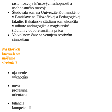
rastu, rozvoja kľúčových schopností a
osobnostného rozvoja.
Študovala som na Univerzite Komenského
v Bratislave na Filozofickej a Pedagogickej
fakulte. Bakalárske štúdium som ukončila
v odbore andragogika a magisterské
štúdium v odbore sociálna práca
Vo voľnom čase sa venujem tvorivým
činnostiam
Na ktorých
kurzoch sa
môžeme
stretnúť?
ujasnenie
východísk
nová
profesijná
orientácia
bilancia
kompetencií